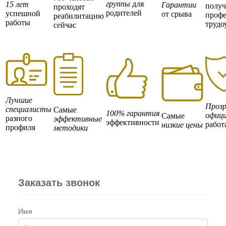
группы
для
15 лет
Гарантии
полу
проходят
родителей
успешной
от срыва
профе
реабилитацию
работы
трудо
сейчас
Лучшие
Прозр
специалисты
Самые
100% гарантия
офици
Самые
разного
эффективные
эффективности
работ
низкие цены
профиля
методики