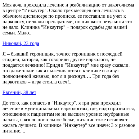
Моя дочь проходила лечение и реабилитацию от алкоголизма
в центре "Инкаутер". Около трех месяцев она лечилась в
обычном диспансере по прописке, ее поставили на учет к
наркологу, пичкали препаратами, но никакого результата это
не дало. Клиника "Инкаутер" – подарок судьбы для нашей
семьи. Мало...
Николай, 23 года
Я – бывший героинщик, точнее героинщик с последней
стадией, которая, как говорили другие наркологи, не
поддается лечению! Придя в "Инкаутер" мне сразу сказали,
что даже такие как я вылечиваются в клинике и живут
полноценной жизнью, вот я и рискнул…. Три года без
наркотиков – игра стоила свеч!...
Евгений, 38 лет
До того, как попасть в "Инкаутер", я три раза проходил
лечение в муниципальных наркологиях, где, надо признаться,
отношение к пациентам не на высшем уровне: неубранные
палаты, грязное постельное белье, питание тоже оставляет
желать лучшего. В клинике "Инкаутер" все иначе: 3-х разовое
питание,...