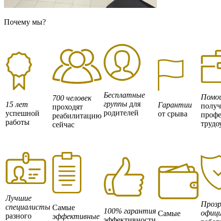
Почему мы?
Бесплатные
Помо
700 человек
группы
для
15 лет
Гарантии
полу
проходят
родителей
успешной
от срыва
профе
реабилитацию
работы
трудо
сейчас
Лучшие
Прозр
специалисты
Самые
100% гарантия
офици
Самые
разного
эффективные
эффективности