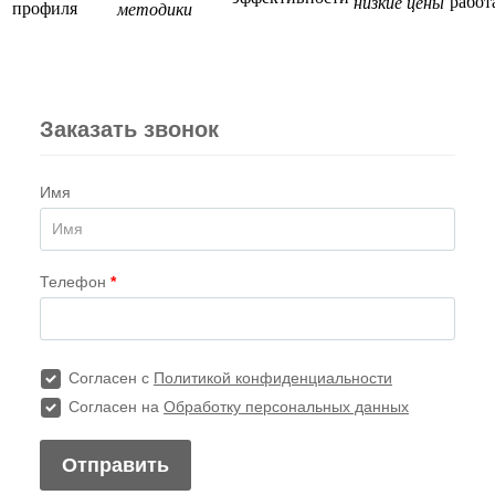
работ
низкие цены
профиля
методики