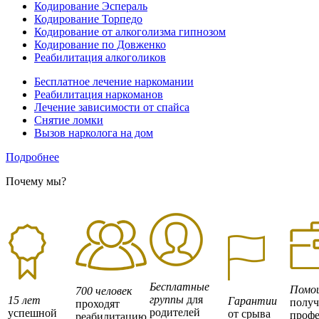
Кодирование Эспераль
Кодирование Торпедо
Кодирование от алкоголизма гипнозом
Кодирование по Довженко
Реабилитация алкоголиков
Бесплатное лечение наркомании
Реабилитация наркоманов
Лечение зависимости от спайса
Снятие ломки
Вызов нарколога на дом
Подробнее
Почему мы?
Бесплатные
Помо
700 человек
группы
для
15 лет
Гарантии
полу
проходят
родителей
успешной
от срыва
профе
реабилитацию